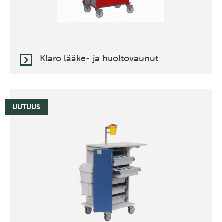
Klaro lääke- ja huoltovaunut
UUTUUS