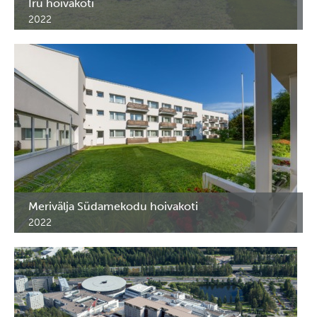
Iru hoivakoti
2022
RST-kalusteet Iru hoivakotiin. Tallinn.
Merivälja Südamekodu hoivakoti
2022
Lääkekaapit Merivälja Südamekodu hoivakotiin.