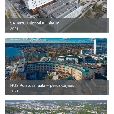
SA Tartu Ülikooli Kliinikum
2021
Erikoiskalusteet Tarton Yliopistollisen sairaalan. G2-D siipi.
Tartu, Viro.
HUS Puistosairaala – peruskorjaus
2021
HUS Puistosairaala, Helsinki. Sairaalan erikoiskalusteet ja
RST-kalusteet.