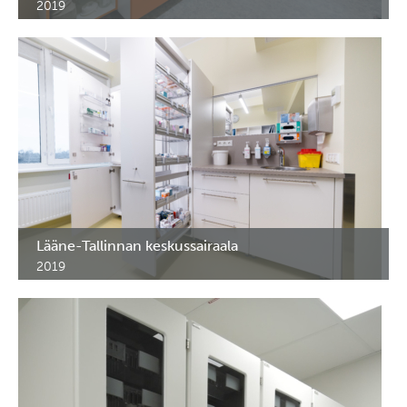
2019
Lääkekaapit ensihoito-osastolle.
Lääne-Tallinnan keskussairaala
2019
Erikoiskalusteet leikkausosastolle.