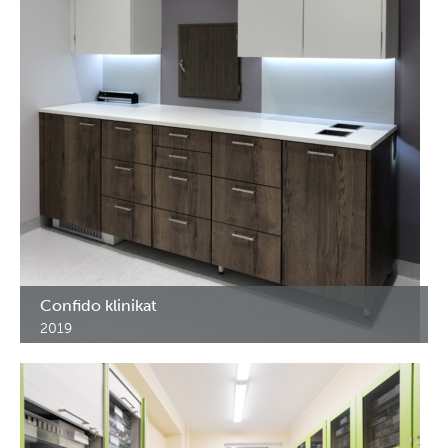
Confido klinikat
2019
Lääkekaapit ja erikoiskalusteet Confido klinikkoita varten
Lasnamäe Centrumissa ja Nautica kesksusessa, Tallinna, Viro