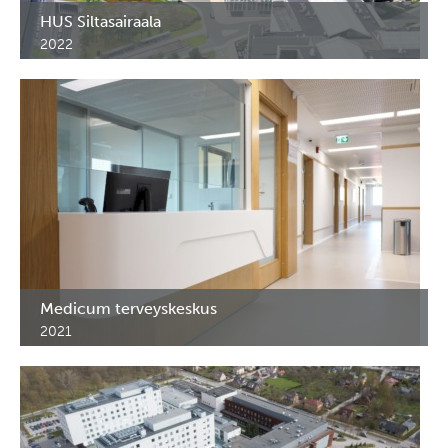
HUS Siltasairaala
2022
HUS Siltasairaala, Helsinki. Sairaalan erikoiskalusteet ja RST-
kalusteet.
Medicum terveyskeskus
2021
Erikoiskalusteet - vastaanottotiskit, lääkekaapit,
keittiökaapistot, vaatetelineet - Medicum terveyskeskus,
Tallinn.