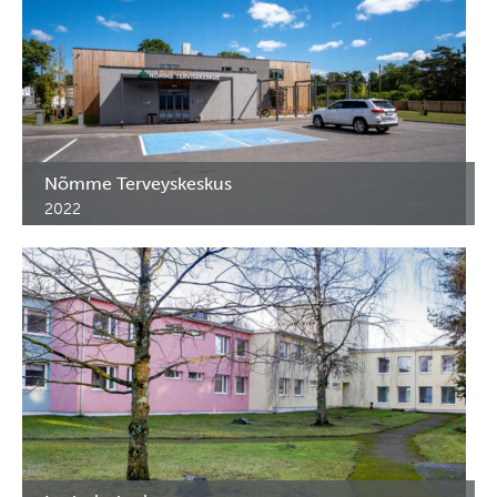
Nõmme Terveyskeskus
2022
Lääkekaapit ym. erikoiskaluseet Nõmme Terveyskeskukseen.
Tallinna, Viro.