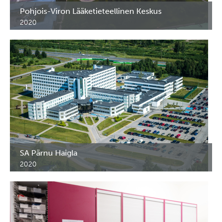
Pohjois-Viron Lääketieteellinen Keskus
2020
Mittatilauskalusteet. Ensihoito- ja potilaskuljetusyksikkö
Kohilan kaupunki. Psykiatrian klinikkan VII ja VIII osastot
sekä Keuhkotautien klinikka. Viro.
SA Pärnu Haigla
2020
Mittatilauskalusteet, vastaanottotiski, puketumistilat,
seinäpaneelit. Pärnun sairaala, Viro.