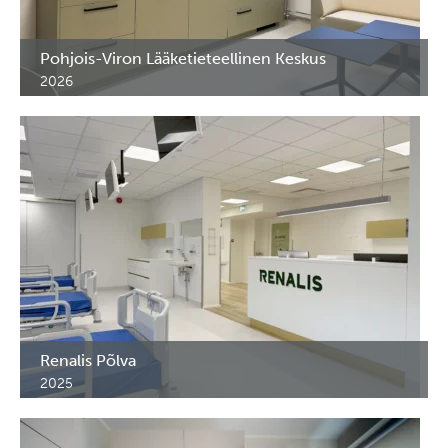
Pohjois-Viron Lääketieteellinen Keskus
2026
Laboratoriokalusteet Pohjois-Viron Lääketieteellisen
Keskuksen verikeskukseen. Tallinn, Eesti.
Renalis Põlva
2025
Lääkekaapit, kärryt ja erikoiskalusteet.