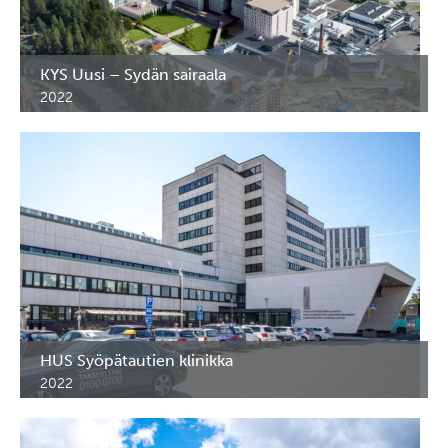
KYS Uusi – Sydän sairaala
2022
RST-kalusteet KYS Uusi - Sydän sairaalaan. Kuopio.
HUS Syöpätautien klinikka
2022
RST-kalusteet HUS Syöpätautien klinikkaan. Helsinki.