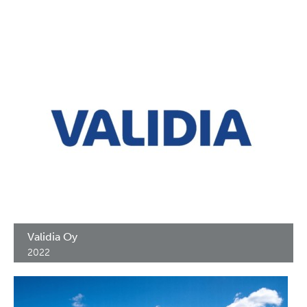
Validia Oy
2022
Erikoiskalusteet ja lääkekaapit 26-teen Validia - taloon ympäri
Suomea. Vuodet 2020 - ... ja jatkuu