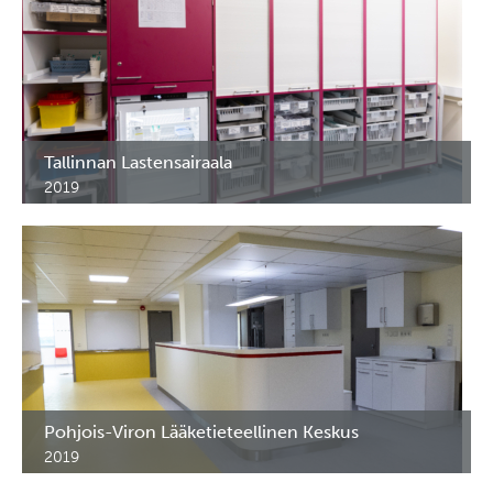
Tallinnan Lastensairaala
2019
Lääkekaapit pediatrian osastolle.
Pohjois-Viron Lääketieteellinen Keskus
2019
Lääkekaapit ym. erikoiskalusteet Terveyskeskukseen sekä