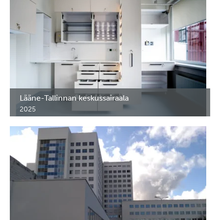
Lääne-Tallinnan keskussairaala
2025
Lääkekaapit toimenpidehuoneeseen ja
tehohoitohuoneeseen. Tallinna, Viro.