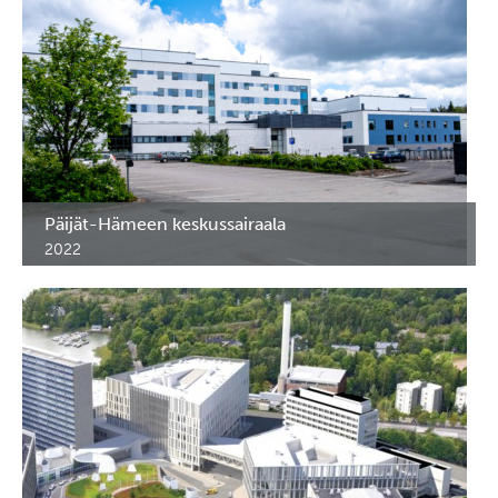
Päijät-Hämeen keskussairaala
2022
RST kalusteet Päijät-Hämeen keskussairaalaan. Lahti.