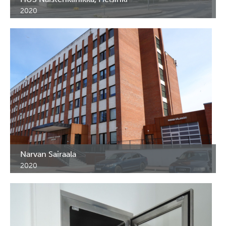
2020
HUS Naistenklinikan erikoiskalusteet ja hyllystöt.
Narvan Sairaala
2020
Narvan sairaalan ensihoito-osaston erikoiskalusteet. Narva,
Viro.