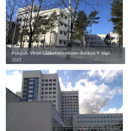
Pohjois-Viron Lääketieteellinen Keskus Y-siipi
2023
Erikois- ja lääkekalusteet Pohjois-Viron Lääketieteellisen
Keskuksen Y-siipeen.