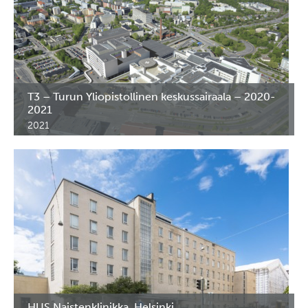
T3 – Turun Yliopistollinen keskussairaala – 2020-
2021
2021
Erikoiskalusteet ja RST-kalusteet uuteen T3 sairaalaan.
HUS Naistenklinikka, Helsinki