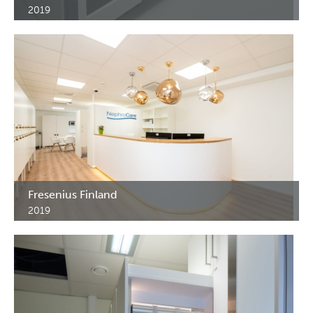
2019
Infektio-osaston lääkekaapit. Korkeat kaapit MK. Itä-Viron
Keskussairaala. Kohtla-Järve.
Fresenius Finland
2019
Kahden klinikan kalusteet. Alakaapit MA, seinäkaapit MY,
vastaanottotiski, apteekkarinkaapit M-LC, FlexShelf kärryt, ym.
Helsinki.