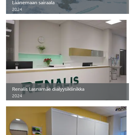
Läänemaan sairaala
2024
Lääkekaapit toimenpide- ja sidontahuoneisiin. Haapsalu,
Viro.
Renalis Lasnamäe dialyysiklinikka
2024
Renalis Lasnamäe dialyysiklinikkan erikoiskalusteet. Tallinna,
Viro.