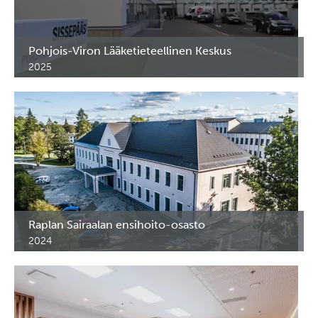
Pohjois-Viron Lääketieteellinen Keskus
2025
Lääekaapit ja FlexShelf hyllyt Pohjois-Viron Lääketieteellisen
Keskuksen teho-osastolle. Tallinna. Viro.
Raplan Sairaalan ensihoito-osasto
2024
Lääkekaapit ja erikoiskalusteet Raplan sairaalan
ensihoitoosastoolle. Raplan kaupunki, Viro.