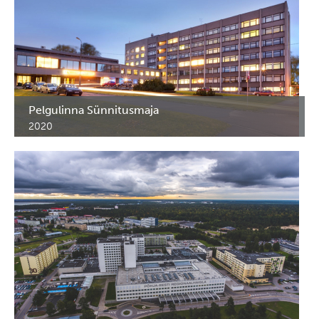
Pelgulinna Sünnitusmaja
2020
Naistenklinikan korjaus - osastojen ja lääkehuoneiden
erikoiskalusteet. Tallinn, Viro.