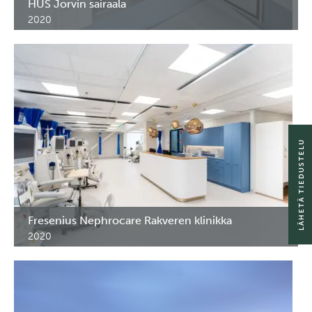
HUS Jorvin sairaala
2020
RST läpiantokaapit HUS Jorvin sairaalaan. Espoo, Suomi.
LÄHETÄ TIEDUSTELU
Fresenius Nephrocare Rakveren klinikka
2020
Dialyysiklinikkan erikoiskalusteet. Rakvere, Viro.