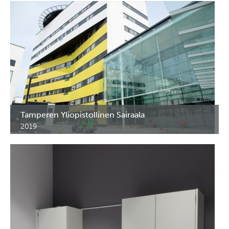
Hematologian, Sätehoidon, Ortopedian osastoille ja Hiiun
Sairaalaan.
Tamperen Yliopistollinen Sairaala
2019
FlexShelf kärryt läpiantokaappeihin