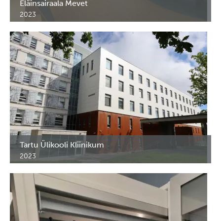
Eläinsairaala Mevet
2023
Erikoiskalusteet Mevet eläinsairaalaan. Helsinki, Suomi.
Tartu Ülikooli Kliinikum
2023
Erikoiskalusteet, lääkekaapit ja hyllyt Tarton Yliopistollisen
sairaalan. C, M ja G1 siipi. Tartu, Viro.