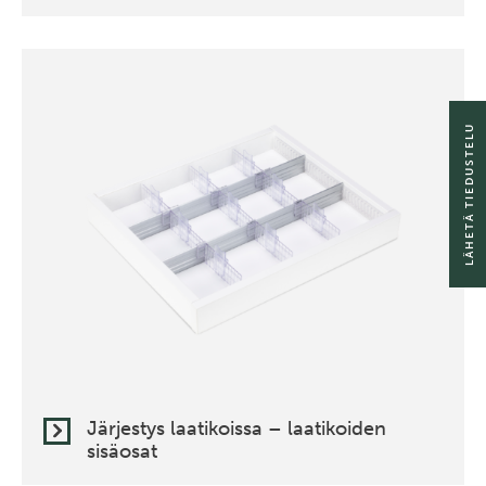
LÄHETÄ TIEDUSTELU
Järjestys laatikoissa – laatikoiden
sisäosat