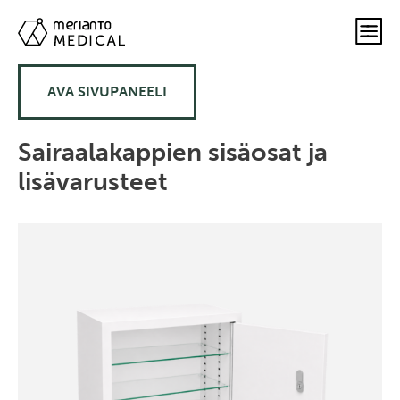
AVA SIVUPANEELI
Sairaalakappien sisäosat ja
lisävarusteet