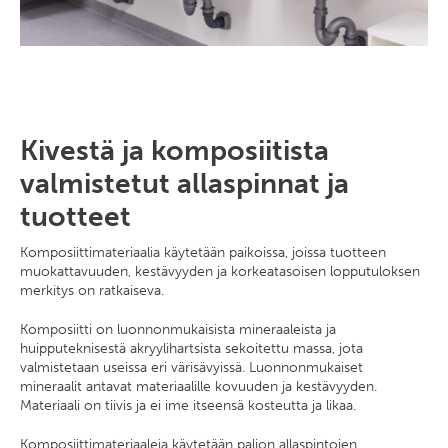
Kivestä ja komposiitista
valmistetut allaspinnat ja
tuotteet
Komposiittimateriaalia käytetään paikoissa, joissa tuotteen
muokattavuuden, kestävyyden ja korkeatasoisen lopputuloksen
merkitys on ratkaiseva.
Komposiitti on luonnonmukaisista mineraaleista ja
huipputeknisestä akryylihartsista sekoitettu massa, jota
valmistetaan useissa eri värisävyissä. Luonnonmukaiset
mineraalit antavat materiaalille kovuuden ja kestävyyden.
Materiaali on tiivis ja ei ime itseensä kosteutta ja likaa.
Komposiittimateriaaleja käytetään paljon allaspintojen