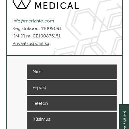
info@merianto.com
Registrikood: 11009091
KMKR nr: EE100875151
Privaatsuspoliitika
SAADA PÄRING