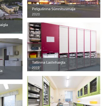
Pelgulinna Sünnitusmaja
2020
Sünnitusmaja rekonstrueerimine - palatite ja
protseduuriruumide sisustus.
aigla
akliiniku VII
na
Tallinna Lastehaigla
2019
la
Pediaatria osakonna protseduuritoa
ravimikapid.
usravi ja
iu korpuse