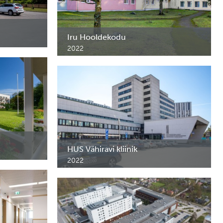
Iru Hooldekodu
2022
Roostevabast terasest erimööbel ja riiulid.
Tallinn.
HUS Vähiravi kliinik
2022
odu
HUS Vähiravi kliiniku roostevabast terasest
mööbel. Helsingi, Soome.