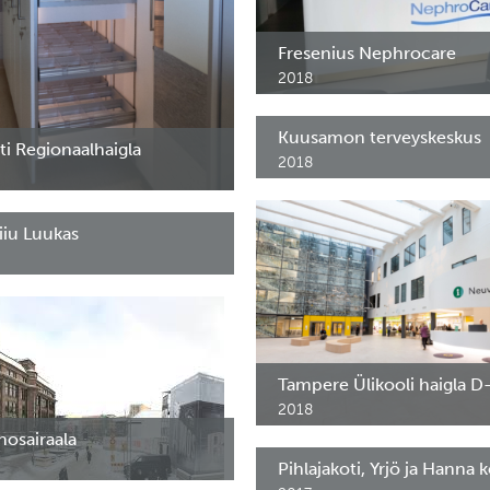
Fresenius Nephrocare
2018
Erimööbel, lett, kärud ja ravimik
Kuusamon terveyskeskus
ti Regionaalhaigla
2018
Erinevad ravimikapid. FlexShelf la
 MLC.
Kuusamo.
iiu Luukas
MLK65-2. Tallinn.
Tampere Ülikooli haigla D-
2018
Erimööbel .Tampere Ülikooli Haig
osairaala
Pihlajakoti, Yrjö ja Hanna 
, kassa, nagid. Helsingi.