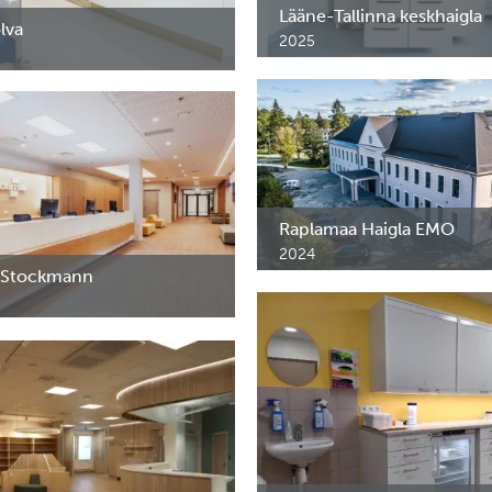
Lääne-Tallinna keskhaigla
lva
2025
Ravimikapid protseduuriruumi j
 kärud ja erimööbel.
intensiivravipalatisse.
Raplamaa Haigla EMO
2024
Ravimikapid Raplamaa Haigla er
 Stockmann
meditsiini osakonda.
 ja erimööbel Medicum
liinikusse.