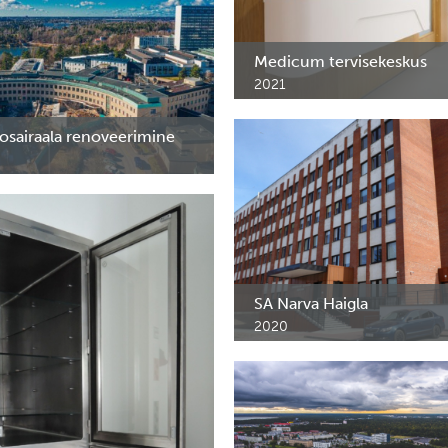
haiglasse. Lahti, Soome.
Medicum tervisekeskus
2021
Erimööbel Medicum tervisekesku
Tallinn.
osairaala renoveerimine
iraala, Helsinki. Haigla
 roostevabast terasest mööbel.
SA Narva Haigla
2020
SA Narva Haigla erakorralise med
osakonna erimööbel.