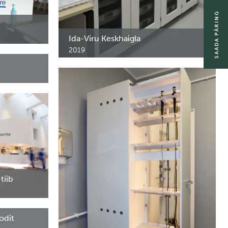
SAADA PÄRING
Ida-Viru Keskhaigla
apid.
2019
Nakkushaiguste bloki ravimikapid. Kõrged
kapid MK. Kohtla-Järve.
oriiulid.
tiib
la D-tiib.
kodit