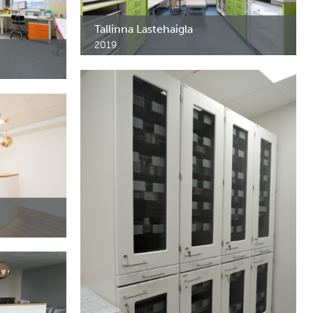
Tallinna Lastehaigla
2019
id.
 kapid MA,
argo kapid M-