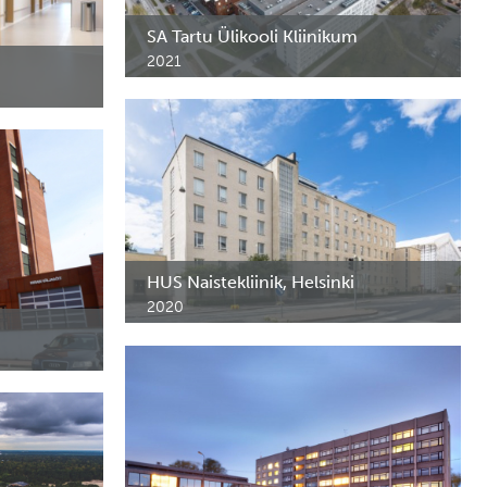
SA Tartu Ülikooli Kliinikum
2021
Erimööbel SA Tartu Ülikooli
Kliinikumi meditsiinilinnaku G2-D
sele,
korpusesse
HUS Naistekliinik, Helsinki
2020
HUS Naistekliiniku erimööbel ja riiulid.
itsiini