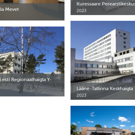
Kuressaare Perearstikesku
ala Mevet
2023
Ravimikapid Kuressaare Perearst
liiniku erimööbel. Helsingi,
esti Regionaalhaigla Y-
Lääne-Tallinna Keskhaigla
2023
tsiinimööbel Põhja-Eesti
Lääne-Tallinna Keskhaigla 7. kor
igla Y-korpusesse.
erimööbel