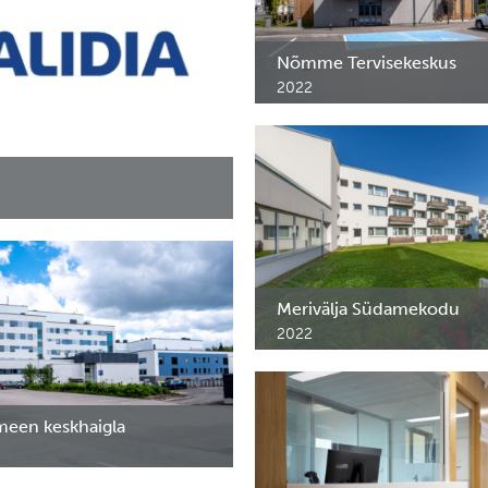
Nõmme Tervisekeskus
2022
Meditsiinimööbel Nõmme
perearstikeskusele.
 ravimikapid 26-le Validia
 Soomes aastatel 2020 - ... ja
Merivälja Südamekodu
2022
Ravimikapid Merivälja Südamek
protseduuriruumidesse.
meen keskhaigla
 terasest mööbel Päijät-