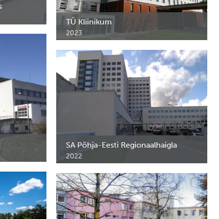
s
TÜ Kliinikum
ikeskusele
2023
Ravimikapid, erimööbel ja riiulid TÜ
Kliinikumi C, M ja G1 korpustesse.
SA Põhja-Eesti Regionaalhaigla
2022
ruse
Ravimikapid ja erimööbel SA Põhja-Eesti
Regionaalhaigla B-korpuse kardioloogia
osakonda.