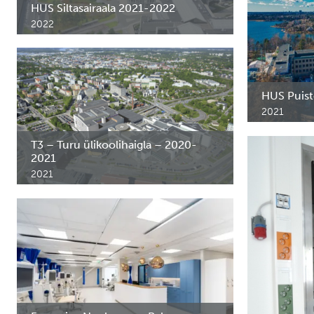
Hämeen kesk
HUS Siltasairaala 2021-2022
2022
HUS Siltasairaala, Helsinki. Haigla erimööbel
ja roostevabast terasest mööbel.
HUS Puist
2021
HUS Puistosa
erimööbel ja
T3 – Turu ülikoolihaigla – 2020-
2021
2021
Eriprojektimööbel ja roostevabast terasest
mööblilahendused.