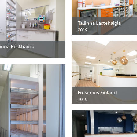
Tallinna Lastehaigla
2019
EMO statsionaari protseduurikap
inna Keskhaigla
 osakonna erimööbel.
Fresenius Finland
2019
Kahe kliiniku mööbel. Alumised
seinakapid MY, vastuvõtulett, C
LC, FlexShelf kärud, jm. Helsingi.