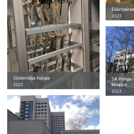
Eläinsaira
2023
Mevet loomak
Soome.
Södertälje haigla
SA Põhja-E
korpus
2023
Ravimi- ja instrumendikapid Södertälje
2023
haigla sterilisatsiooni osakonda Rootsis.
Eri- ja medi
Regionaalha