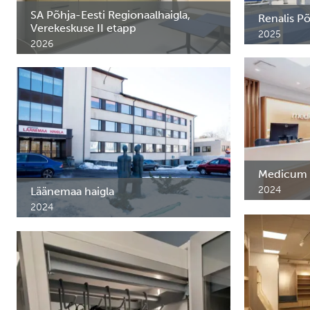
SA Põhja-Eesti Regionaalhaigla,
Renalis Põ
Verekeskuse II etapp
2025
2026
Ravimikapid,
Laborimööbel ja erimööbel SA Põhja–Eesti
Regionaalhaigla verekeskusesse, Ädala 2,
Tallinn.
Medicum
2024
Läänemaa haigla
Meditsiini-
2024
Stockmanni k
Ravimikapid protseduuri- ja
sidumistubadesse. Haapsalu, Eesti.