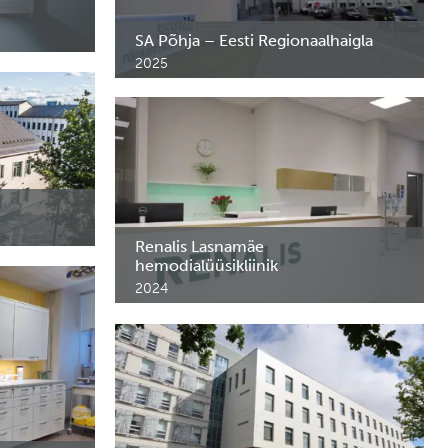
SA Põhja – Eesti Regionaalhaigla
a
2025
Ravimikapid ja FlexShelf riiulid intensiivravi
osakonda.
Renalis Lasnamäe
akorralise
hemodialüüsikliinik
2024
Renalis Lasnamäe hemodialüüsikliiniku
erimööbel