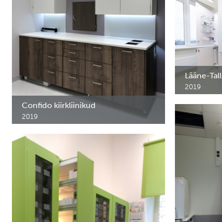
Lääne-Tall
2019
Üldkirurgia
Confido kiirkliinikud
2019
Confido kiirkliinikute meditsiinimööbel
Lasnamäe Centrumis ja Nautica keskuses