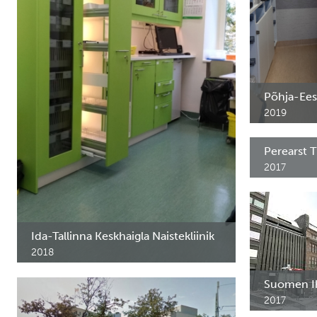
Põhja-Ees
2019
Cargo kapid
Perearst T
2017
Ravimikapp 
Ida-Tallinna Keskhaigla Naistekliinik
2018
Kõrge ravimikapp MK, Cargokapp M-LC,
seinakapid MY, alumised kapid MA.
Suomen Ih
2017
Vastuvõtulett