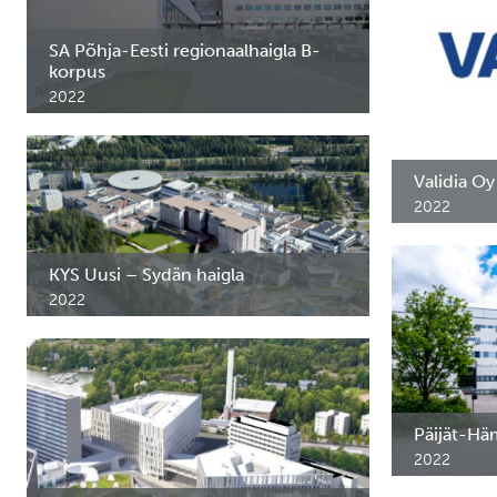
SA Põhja-Eesti regionaalhaigla B-
korpus
2022
Põhja- Eesti Regionaalhaigla B-korpuse, 11k.
neurokirurgia osakonna eri- ja
meditsiinimööbel.
Validia Oy
2022
Erimööbel ja
hooldekodule
jätkub.
KYS Uusi – Sydän haigla
2022
Roostevabast terasest meditsiinimööbel KYS
Uusi - Sydän haiglasse. Kuopio, Soome.
Päijät-Hä
2022
Roostevabast