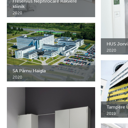
Fresenius Nephrocare Rakvere
kliinik
2020
Dialüüsikliiniku erimööbel.
HUS Jorvi
2020
Roostevabas
Jorvi haigla
SA Pärnu Haigla
2020
Erimööbel, vastuvõtuletid, garderoob,
seinapaneelid
Tampere Ü
2019
FlexShelf me
läbiandekap