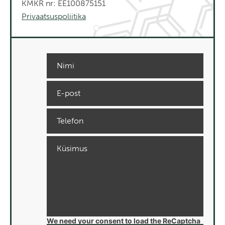
KMKR nr: EE100875151
Privaatsuspoliitika
We need your consent to load the ReCaptcha