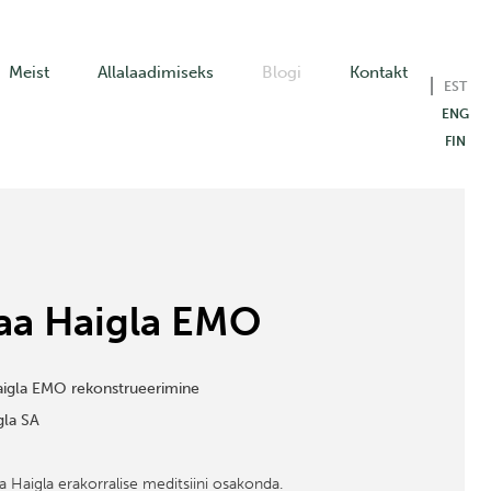
Meist
Allalaadimiseks
Blogi
Kontakt
EST
ENG
FIN
aa Haigla EMO
igla EMO rekonstrueerimine
gla SA
 Haigla erakorralise meditsiini osakonda.