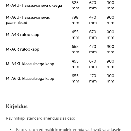
525
670
900
M-A4U-T sisseavaneva uksega
mm
mm
mm
M-A6U-T sisseavanevad
798
470
900
paarisuksed
mm
mm
mm
455
670
900
M-A4R rulookapp
mm
mm
mm
655
470
900
M-A6R rulookapp
mm
mm
mm
455
670
900
M-A4KL klaasuksega kapp
mm
mm
mm
655
470
900
M-A6KL klaasuksega kapp
mm
mm
mm
Kirjeldus
Ravimikapi standardlahendus sisaldab:
Kapi sisu on võimalik komplekteerida vastavalt vajadusele,