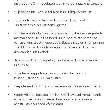
kasutades ISO -moodulsüsteemi korve, riiuleid ja sahtleid.
Küljepaneelidel korvid taluvad kuni 14kg koormust.
Kuulsiinidel korvid taluvad kuni 50kg koormust.
Siinisüsteemid on vaikseltsulguvad.
Kõik fassaaditüübid on lukustatavad. Lukke saab sarjastada
vastavalt soovile, nii et need ühilduvad teiste sama toa,
korruse vms tsooni kappidega. Baasvalikus on mehaaniline
mööblilukk, võib valida ka elektroonilise koodluku või
kiipkaardiga luku vahel.
Ustel on silikoonmagnetid, mis tagavad kindla ja vaikse
sulgumise.
Kõikidesse kappidesse on võimalik integreerida
sensorlülitusega LED valgustus.
Käepidemed 128mm, antibakteriaalse pinnaviimistlusega.
Kappe võib paigaldada kinnisel soklil, avatud metallraamil
või ainult seinakinnitusega, ilma jalgadeta (kui seina
konstruktsioon seda võimaldab).