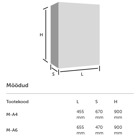
Mõõdud
Tootekood
L
S
H
455
670
900
M-A4
mm
mm
mm
655
470
900
M-A6
mm
mm
mm