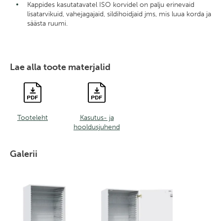
Kappides kasutatavatel ISO korvidel on palju erinevaid
lisatarvikuid, vahejagajaid, sildihoidjaid jms, mis luua korda ja
säästa ruumi.
Lae alla toote materjalid
Tooteleht
Kasutus- ja
hooldusjuhend
Galerii