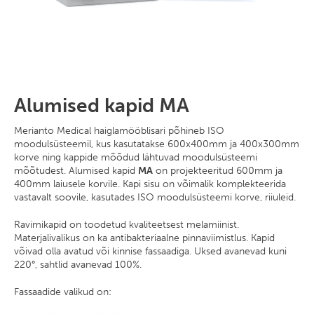
Alumised kapid MA
Merianto Medical haiglamööblisari põhineb ISO
moodulsüsteemil, kus kasutatakse 600x400mm ja 400x300mm
korve ning kappide mõõdud lähtuvad moodulsüsteemi
mõõtudest. Alumised kapid
MA
on projekteeritud 600mm ja
400mm laiusele korvile. Kapi sisu on võimalik komplekteerida
vastavalt soovile, kasutades ISO moodulsüsteemi korve, riiuleid.
Ravimikapid on toodetud kvaliteetsest melamiinist.
Materjalivalikus on ka antibakteriaalne pinnaviimistlus. Kapid
võivad olla avatud või kinnise fassaadiga. Uksed avanevad kuni
220°, sahtlid avanevad 100%.
Fassaadide valikud on: