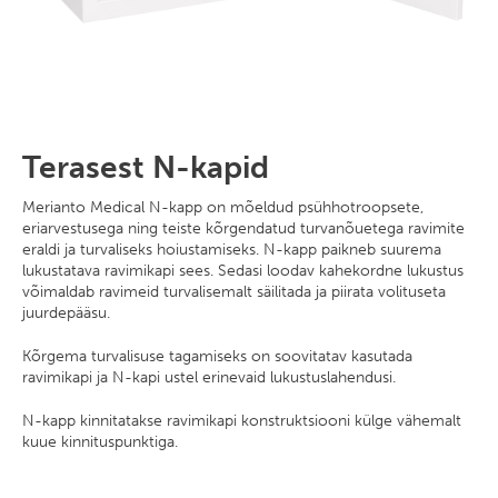
Terasest N-kapid
Merianto Medical N-kapp on mõeldud psühhotroopsete,
eriarvestusega ning teiste kõrgendatud turvanõuetega ravimite
eraldi ja turvaliseks hoiustamiseks. N-kapp paikneb suurema
lukustatava ravimikapi sees. Sedasi loodav kahekordne lukustus
võimaldab ravimeid turvalisemalt säilitada ja piirata volituseta
juurdepääsu.
Kõrgema turvalisuse tagamiseks on soovitatav kasutada
ravimikapi ja N-kapi ustel erinevaid lukustuslahendusi.
N-kapp kinnitatakse ravimikapi konstruktsiooni külge vähemalt
kuue kinnituspunktiga.