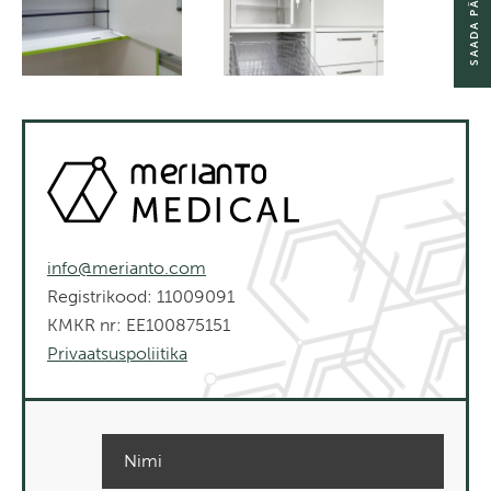
SAADA PÄRING
info@merianto.com
Registrikood: 11009091
KMKR nr: EE100875151
Privaatsuspoliitika