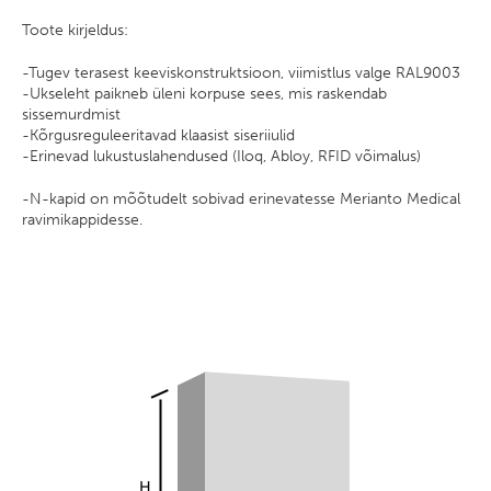
Toote kirjeldus:
-Tugev terasest keeviskonstruktsioon, viimistlus valge RAL9003
-Ukseleht paikneb üleni korpuse sees, mis raskendab
sissemurdmist
-Kõrgusreguleeritavad klaasist siseriiulid
-Erinevad lukustuslahendused (Iloq, Abloy, RFID võimalus)
-N-kapid on mõõtudelt sobivad erinevatesse Merianto Medical
ravimikappidesse.