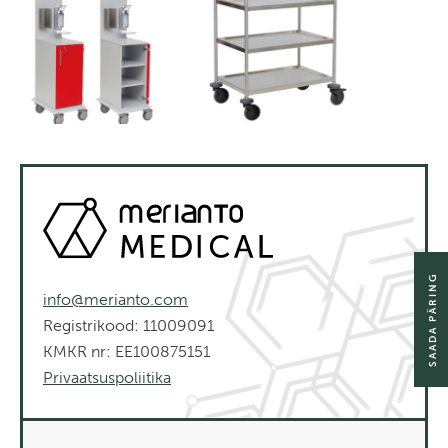
SAADA PÄRING
info@merianto.com
Registrikood: 11009091
KMKR nr: EE100875151
Privaatsuspoliitika