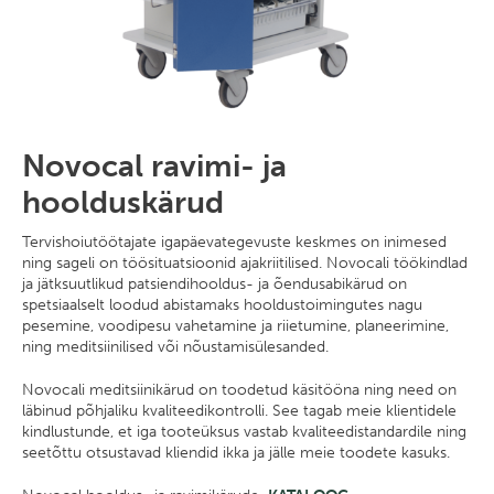
Novocal ravimi- ja
hoolduskärud
Tervishoiutöötajate igapäevategevuste keskmes on inimesed
ning sageli on töösituatsioonid ajakriitilised. Novocali töökindlad
ja jätksuutlikud patsiendihooldus- ja õendusabikärud on
spetsiaalselt loodud abistamaks hooldustoimingutes nagu
pesemine, voodipesu vahetamine ja riietumine, planeerimine,
ning meditsiinilised või nõustamisülesanded.
Novocali meditsiinikärud on toodetud käsitööna ning need on
läbinud põhjaliku kvaliteedikontrolli. See tagab meie klientidele
kindlustunde, et iga tooteüksus vastab kvaliteedistandardile ning
seetõttu otsustavad kliendid ikka ja jälle meie toodete kasuks.