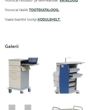
Novocal hooldus- ja ravimikärude
KATALOOG
Novocal täielik
TOOTEKATALOOG.
Vaata lisainfot tootja
KODULEHELT
.
Galerii