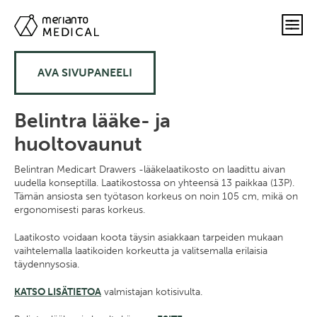
AVA SIVUPANEELI
Belintra lääke- ja
huoltovaunut
Belintran Medicart Drawers -lääkelaatikosto on laadittu aivan
uudella konseptilla. Laatikostossa on yhteensä 13 paikkaa (13P).
Tämän ansiosta sen työtason korkeus on noin 105 cm, mikä on
ergonomisesti paras korkeus.
Laatikosto voidaan koota täysin asiakkaan tarpeiden mukaan
vaihtelemalla laatikoiden korkeutta ja valitsemalla erilaisia
täydennysosia.
KATSO LISÄTIETOA
valmistajan kotisivulta.