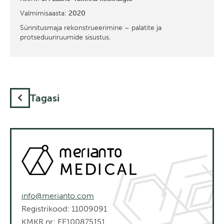
Valmimisaasta:
2020
Sünnitusmaja rekonstrueerimine – palatite ja
protseduuriruumide sisustus.
Tagasi
info@merianto.com
Registrikood: 11009091
KMKR nr: EE100875151