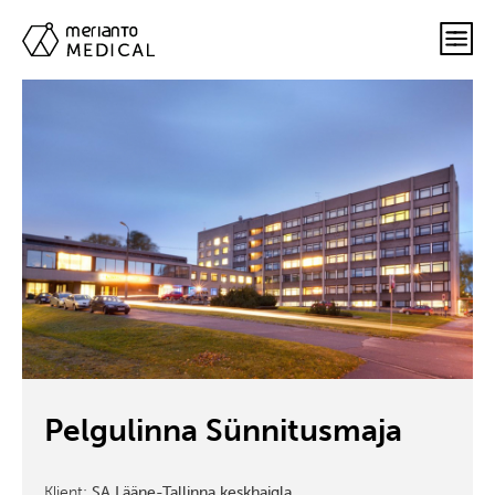
Pelgulinna Sünnitusmaja
Klient:
SA Lääne-Tallinna keskhaigla