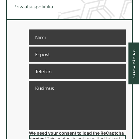
Privaatsuspoliitika
SAADA PÄRING
We need your consent to load the ReCaptcha
service!
This content is not permitted to load