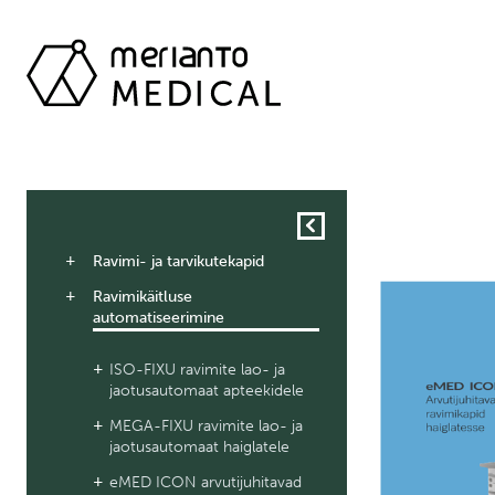
Ravimi- ja tarvikutekapid
Ravimikäitluse
automatiseerimine
ISO-FIXU ravimite lao- ja
jaotusautomaat apteekidele
MEGA-FIXU ravimite lao- ja
jaotusautomaat haiglatele
eMED ICON arvutijuhitavad