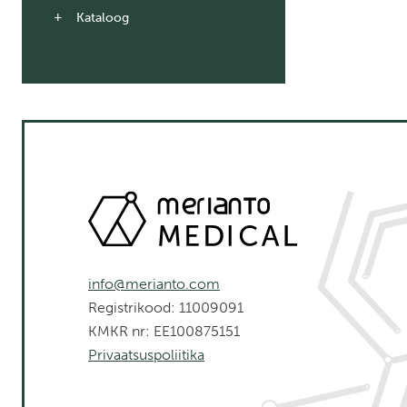
Kataloog
info@merianto.com
Registrikood: 11009091
KMKR nr: EE100875151
Privaatsuspoliitika