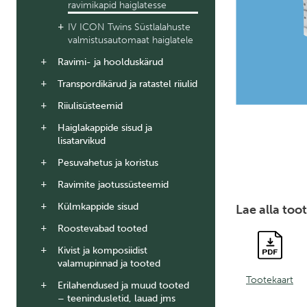
ravimikapid haiglatesse
IV ICON Twins Süstlalahuste
valmistusautomaat haiglatele
Ravimi- ja hoolduskärud
Transpordikärud ja ratastel riiulid
Riiulisüsteemid
Haiglakappide sisud ja
lisatarvikud
Pesuvahetus ja koristus
Ravimite jaotussüsteemid
Külmkappide sisud
Lae alla too
Roostevabad tooted
Kivist ja komposiidist
valamupinnad ja tooted
Tootekaart
Erilahendused ja muud tooted
– teenindusletid, lauad jms