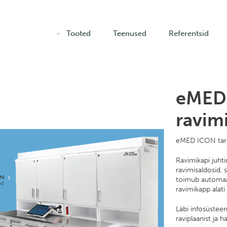
Tooted
Teenused
Referentsid
eMED 
ravim
eMED ICON targa
Ravimikapi juhti
ravimisaldosid, 
toimub automaat
ravimikapp alati
Läbi infosüstee
raviplaanist ja 