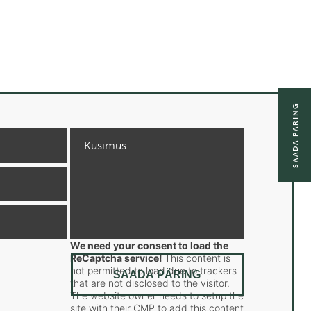
SAADA PÄRING
We need your consent to load the
ReCaptcha service!
This content is
not permitted to load due to trackers
that are not disclosed to the visitor.
The website owner needs to setup the
site with their CMP to add this content