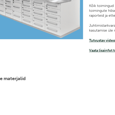
Kõik toimingud r
toimingute hilis
raporteid ja ett
Juhtimistarkvara
kasutamise üle 
Tutvustav video
Vaata lisainfot 
te materjalid