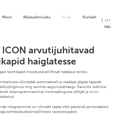
Meist
Allalaadimiseks
Blogi
Kontakt
EST
ENG
ICON arvutijuhitavad
ikapid haiglatesse
d ravimikapid moodustavad lihtsalt hallatava terviku.
mistarkvara võimaldab automaatselt ja reaalajas jälgida kappide
säilitustingimusi ning ravimite aegumistähtaegu. Ravimite tellimine
selt eelprogrammeeritud minimaalkoguste põhjalt ja nii on
 täidetud.
mide integreerimise on võimalik saada infot patsiendi personaalsest
haigla kehtestatudravimipõhistest ravieeskirjadest.