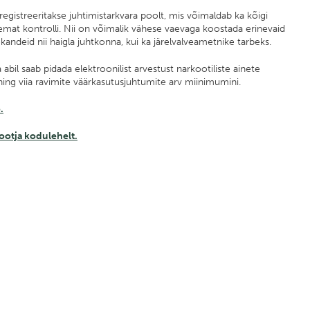
egistreeritakse juhtimistarkvara poolt, mis võimaldab ka kõigi
emat kontrolli.
Nii on võimalik vähese vaevaga koostada erinevaid
ekandeid nii haigla juhtkonna, kui ka järelvalveametnike tarbeks.
 abil saab pidada elektroonilist arvestust narkootiliste ainete
ning viia ravimite väärkasutusjuhtumite arv miinimumini.
.
tootja kodulehelt.