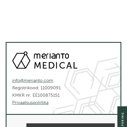
info@merianto.com
Registrikood: 11009091
KMKR nr: EE100875151
Privaatsuspoliitika
SAADA PÄRING