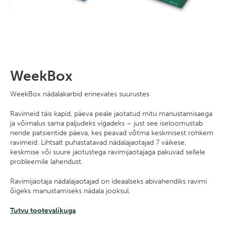
WeekBox
WeekBox nädalakarbid erinevates suurustes
Ravimeid täis kapid, päeva peale jaotatud mitu manustamisaega
ja võimalus sama paljudeks vigadeks – just see iseloomustab
nende patsientide päeva, kes peavad võtma keskmisest rohkem
ravimeid. Lihtsalt puhastatavad nädalajaotajad 7 väikese,
keskmise või suure jaotustega ravimijaotajaga pakuvad sellele
probleemile lahendust.
Ravimijaotaja nädalajaotajad on ideaalseks abivahendiks ravimi
õigeks manustamiseks nädala jooksul.
Tutvu tootevalikuga